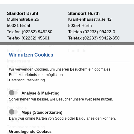
Standort Brühl
Standort Hürth
Mühlenstraße 25
Krankenhausstraße 42
50321 Brühl
50354 Hürth
Telefon (02232) 945280
Telefon (02233) 99422-0
Telefax (02232) 45601
Telefax (02233) 99422-850
E-Mail Praxis@radiologie-
E-Mail Praxis@radiologie-
bruehl.de
huerth.de
Wir nutzen Cookies
Impressum
Kooperationen
Wir verwenden Cookies, um unseren Besuchern ein optimales
Stellenangebote
Benutzererlebnis zu ermöglichen.
Datenschutz
Datenschutzerklärung
Home
Analyse & Marketing
Aktuelles
So verstehen wir besser, wie Besucher unsere Webseite nutzen.
Über uns
Radiologie
Maps (Standortkarten)
Nuklearmedizin
Damit wir online Karten von Google oder Baidu anzeigen können.
Therapie
Terminvereinbarung
Grundlegende Cookies
Kontakt & Anreise