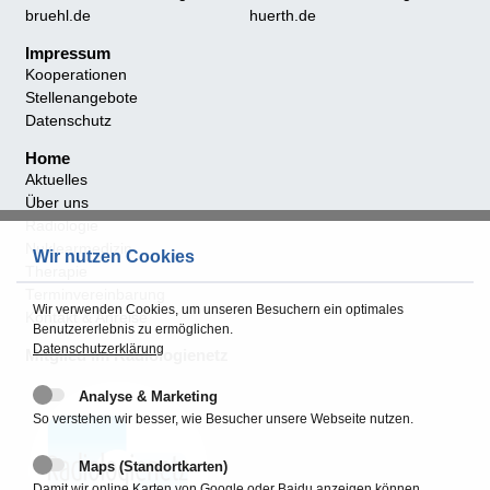
bruehl.de
huerth.de
Impressum
Kooperationen
Stellenangebote
Datenschutz
Home
Aktuelles
Über uns
Radiologie
Nuklearmedizin
Wir nutzen Cookies
Therapie
Terminvereinbarung
Wir verwenden Cookies, um unseren Besuchern ein optimales
Kontakt & Anreise
Benutzererlebnis zu ermöglichen.
Datenschutzerklärung
Mitglied im Radiologienetz
Analyse & Marketing
So verstehen wir besser, wie Besucher unsere Webseite nutzen.
Maps (Standortkarten)
Damit wir online Karten von Google oder Baidu anzeigen können.