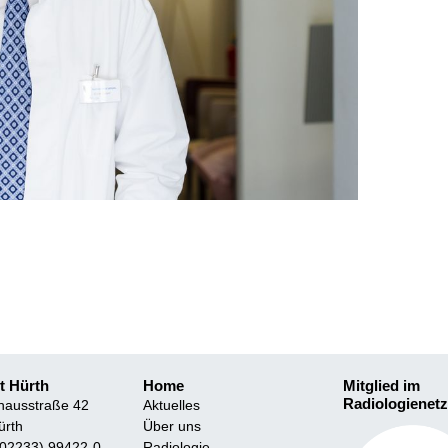
t Hürth
Home
Mitglied im
Radiologienetz
hausstraße 42
Aktuelles
ürth
Über uns
(02233) 99422-0
Radiologie