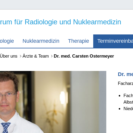
um für Radiologie und Nuklearmedizin
ologie
Nuklearmedizin
Therapie
Terminvereinb
Über uns
Ärzte & Team
Dr. med. Carsten Ostermeyer
Dr. m
Facharz
Fach
Albst
Nied