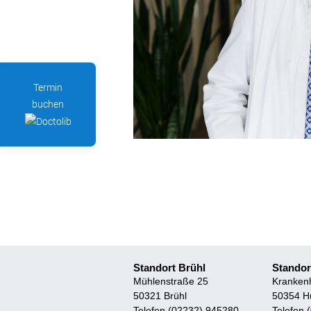
Termin
buchen
Standort Brühl
Standor
Mühlenstraße 25
Kranken
50321 Brühl
50354 H
Telefon (02232) 945280
Telefon 